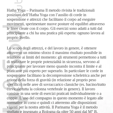
Hatha Yoga – Parinama Il metodo rivisita le tradizionali
posizioni dell’Hatha Yoga con l’ausilio di corde in
sospensione e attrezzi che facilitano il corpo ad eseguire
movimenti, sperimentare nuove posture ed equilibri attraverso
le linee create con il corpo. Gli esercizi sono adatti a tutti dal
principiante a chi ha una pratica più esperta: ognuno lavora al
proprio livello.
Lo scopo degli attrezzi, e del lavoro in genere, è ottenere
attraverso un minimo sforzo il massimo risultato possibile in
relazione ai limiti del momento: gli strumenti permettono a tutti
di realizzare le proprie potenzialità in sicurezza, servono al
principiante per lavorare meno quando incontra il limite e al
praticante più esperto per superarlo. In particolare le corde in
sospensione facilitano la decompressione scheletrica anche per
azione della forza di gravità (in relazione al proprio peso
specifico) nelle aree di sovraccarico classiche (es. bacino/tratto
cervicale/tutta la colonna vertebrale in genere). Il lavoro
consiste in una serie di esercizi praticati individualmente o a
coppie. L’uso del compagno in questo momento è legato alle
normative in corso e quindi ci atterremo alle disposizioni
vigenti per la nostra attività. Il Parinama Yoga è il metodo
studiato e insegnato a Bologna da oltre 50 anni dal M° B.